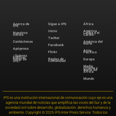
Acerca de
Sigue a IPS
África
IPS
Inicio
América
Nuestros
Latina y el
socios
Caribe
Twitter
Contáctenos
América del
Norte
Facebook
Apóyenos
Asia-
Flickr
Pacífico
¿Quieres
publicar
Reglas de
notas de
Europa
comunidad
IPS?
Medio
Oriente y
Norte de
África
Mundo
IPS es una institución internacional de comunicación cuyo eje es una
agencia mundial de noticias que amplifica las voces del Sur y de la
sociedad civil sobre desarrollo, globalización, derechos humanos y
ambiente. Copyright © 2025 IPS-Inter Press Service. Todos los