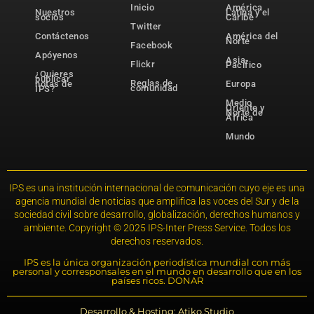
Inicio
América
Nuestros
Latina y el
socios
Caribe
Twitter
Contáctenos
América del
Norte
Facebook
Apóyenos
Asia-
Flickr
Pacífico
¿Quieres
publicar
Reglas de
notas de
Europa
comunidad
IPS?
Medio
Oriente y
Norte de
África
Mundo
IPS es una institución internacional de comunicación cuyo eje es una
agencia mundial de noticias que amplifica las voces del Sur y de la
sociedad civil sobre desarrollo, globalización, derechos humanos y
ambiente. Copyright © 2025 IPS-Inter Press Service. Todos los
derechos reservados.
IPS es la única organización periodística mundial con más
personal y corresponsales en el mundo en desarrollo que en los
países ricos. DONAR
Desarrollo & Hosting: Atiko.Studio