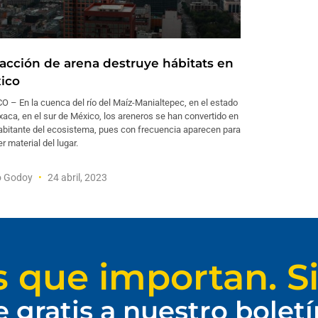
racción de arena destruye hábitats en
ico
 – En la cuenca del río del Maíz-Manialtepec, en el estado
aca, en el sur de México, los areneros se han convertido en
habitante del ecosistema, pues con frecuencia aparecen para
r material del lugar.
o Godoy
24 abril, 2023
s que importan. Si
e gratis a nuestro bolet