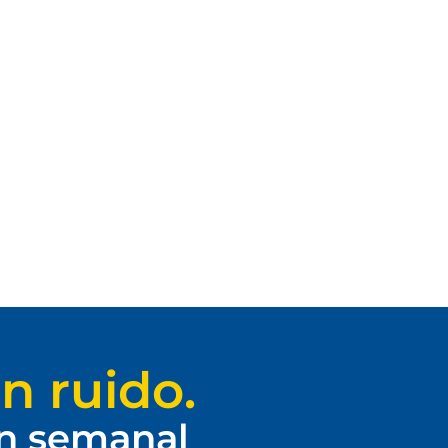
n ruido.
ín semanal