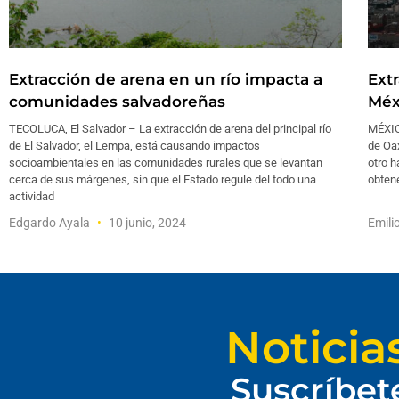
Extracción de arena en un río impacta a
Ext
comunidades salvadoreñas
Méx
TECOLUCA, El Salvador – La extracción de arena del principal río
MÉXICO
de El Salvador, el Lempa, está causando impactos
de Oax
socioambientales en las comunidades rurales que se levantan
otro 
cerca de sus márgenes, sin que el Estado regule del todo una
obtene
actividad
Edgardo Ayala
10 junio, 2024
Emili
Noticia
Suscríbet