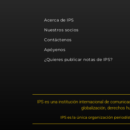
Acerca de IPS
Nuestros socios
Contáctenos
Apóyenos
¿Quieres publicar notas de IPS?
IPS es una institución internacional de comunicac
globalización, derechos 
IPS es la única organización periodí