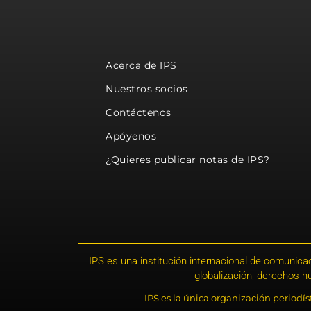
Acerca de IPS
Nuestros socios
Contáctenos
Apóyenos
¿Quieres publicar notas de IPS?
IPS es una institución internacional de comunicac
globalización, derechos 
IPS es la única organización periodí