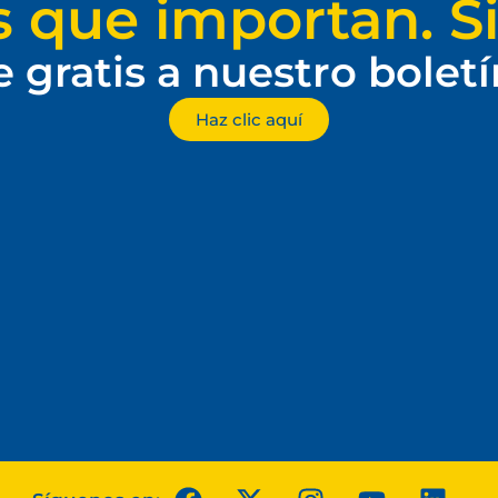
s que importan. Si
e gratis a nuestro bolet
Haz clic aquí