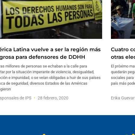
rica Latina vuelve a ser la región más
Cuatro c
igrosa para defensores de DDHH
otras ele
as millones de personas se echaban a la calle para
El próximo ma
tar por la situación imperante de violencia, desigualdad,
quedarán pegad
ción e impunidad, o se veían obligadas a huir de sus países
sociales para 
sca de seguridad, diversos Estados de las Américas
país más poder
ngieron
sponsales de IPS
28 febrero, 2020
Erika Gueva