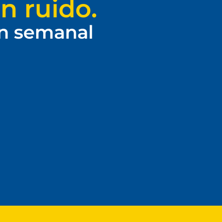
n ruido.
ín semanal