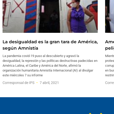
La desigualdad es la gran tara de América,
Amé
según Amnistía
pel
La pandemia covid-19 puso al descubierto y agravó la
Mientr
desigualdad, la represión y las políticas destructivas padecidas en
protes
América Latina, el Caribe y América del Norte, afirmó la
corrup
organización humanitaria Amnistía Internacional (AI) al divulgar
en bu
este miércoles 7 su informe
restri
Corresponsal de IPS
7 abril, 2021
Corre