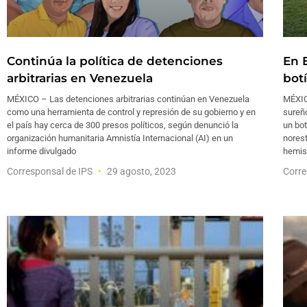
Continúa la política de detenciones
En 
arbitrarias en Venezuela
botí
MÉXICO – Las detenciones arbitrarias continúan en Venezuela
MÉXIC
como una herramienta de control y represión de su gobierno y en
sureño
el país hay cerca de 300 presos políticos, según denunció la
un bot
organización humanitaria Amnistía Internacional (AI) en un
norest
informe divulgado
hemis
Corresponsal de IPS
29 agosto, 2023
Corre