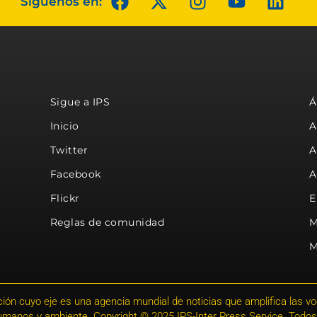
Síguenos en:
Sigue a IPS
Á
Inicio
A
Twitter
A
Facebook
A
Flickr
E
Reglas de comunidad
M
M
ión cuyo eje es una agencia mundial de noticias que amplifica las voce
humanos y ambiente. Copyright © 2025 IPS-Inter Press Service. Todos