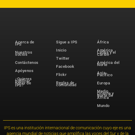
Acerca de
Sigue a IPS
África
IPS
Inicio
América
Nuestros
Latina y el
socios
Caribe
Twitter
Contáctenos
América del
Norte
Facebook
Apóyenos
Asia-
Flickr
Pacífico
¿Quieres
publicar
Reglas de
notas de
Europa
comunidad
IPS?
Medio
Oriente y
Norte de
África
Mundo
IPS es una institución internacional de comunicación cuyo eje es una
agencia mundial de noticias que amplifica las voces del Sur y de la