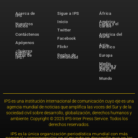
Acerca de
Sigue a IPS
África
IPS
Inicio
América
Nuestros
Latina y el
socios
Caribe
Twitter
Contáctenos
América del
Norte
Facebook
Apóyenos
Asia-
Flickr
Pacífico
¿Quieres
publicar
Reglas de
notas de
Europa
comunidad
IPS?
Medio
Oriente y
Norte de
África
Mundo
IPS es una institución internacional de comunicación cuyo eje es una
agencia mundial de noticias que amplifica las voces del Sur y de la
sociedad civil sobre desarrollo, globalización, derechos humanos y
ambiente. Copyright © 2025 IPS-Inter Press Service. Todos los
derechos reservados.
IPS es la única organización periodística mundial con más
personal y corresponsales en el mundo en desarrollo que en los