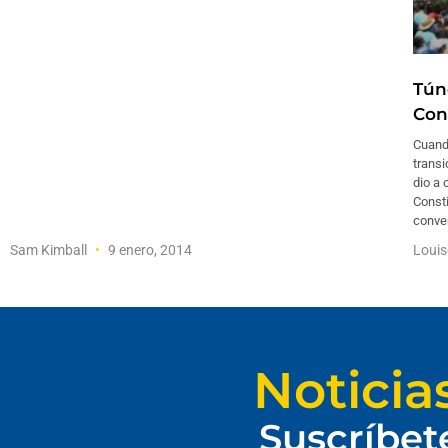
Tún
Con
Cuando
transi
dio a 
Consti
conve
Sam Kimball
9 enero, 2014
Loui
Noticia
Suscríbet