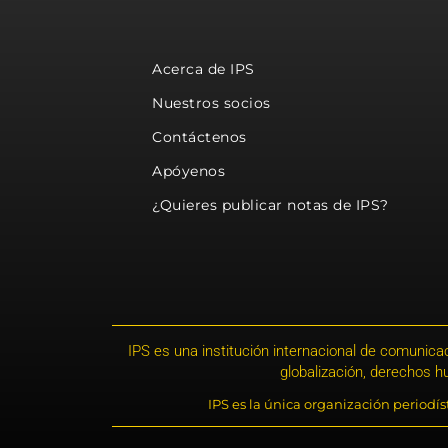
Acerca de IPS
Nuestros socios
Contáctenos
Apóyenos
¿Quieres publicar notas de IPS?
IPS es una institución internacional de comunicac
globalización, derechos 
IPS es la única organización periodí