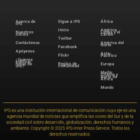
Acerca de
Sigue a IPS
África
IPS
Inicio
América
Nuestros
Latina y el
socios
Caribe
Twitter
Contáctenos
América del
Norte
Facebook
Apóyenos
Asia-
Flickr
Pacífico
¿Quieres
publicar
Reglas de
notas de
Europa
comunidad
IPS?
Medio
Oriente y
Norte de
África
Mundo
IPS es una institución internacional de comunicación cuyo eje es una
agencia mundial de noticias que amplifica las voces del Sur y de la
sociedad civil sobre desarrollo, globalización, derechos humanos y
ambiente. Copyright © 2025 IPS-Inter Press Service. Todos los
derechos reservados.