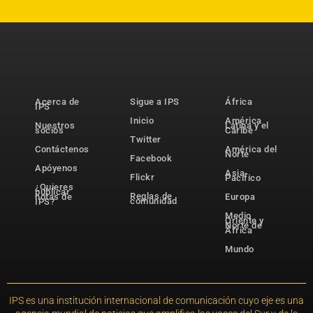
Acerca de
Sigue a IPS
África
IPS
Inicio
América
Nuestros
Latina y el
socios
Caribe
Twitter
Contáctenos
América del
Norte
Facebook
Apóyenos
Asia-
Flickr
Pacífico
¿Quieres
publicar
Reglas de
notas de
Europa
comunidad
IPS?
Medio
Oriente y
Norte de
África
Mundo
IPS es una institución internacional de comunicación cuyo eje es una