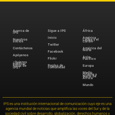
Acerca de
Sigue a IPS
África
IPS
Inicio
América
Nuestros
Latina y el
socios
Caribe
Twitter
Contáctenos
América del
Norte
Facebook
Apóyenos
Asia-
Flickr
Pacífico
¿Quieres
publicar
Reglas de
notas de
Europa
comunidad
IPS?
Medio
Oriente y
Norte de
África
Mundo
IPS es una institución internacional de comunicación cuyo eje es una
agencia mundial de noticias que amplifica las voces del Sur y de la
sociedad civil sobre desarrollo, globalización, derechos humanos y