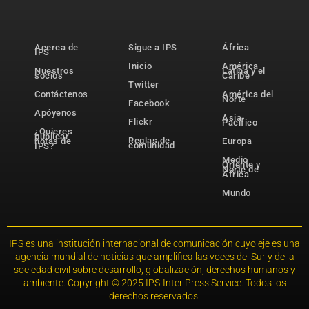
Acerca de
Sigue a IPS
África
IPS
Inicio
América
Nuestros
Latina y el
socios
Caribe
Twitter
Contáctenos
América del
Norte
Facebook
Apóyenos
Asia-
Flickr
Pacífico
¿Quieres
publicar
Reglas de
notas de
Europa
comunidad
IPS?
Medio
Oriente y
Norte de
África
Mundo
IPS es una institución internacional de comunicación cuyo eje es una
agencia mundial de noticias que amplifica las voces del Sur y de la
sociedad civil sobre desarrollo, globalización, derechos humanos y
ambiente. Copyright © 2025 IPS-Inter Press Service. Todos los
derechos reservados.