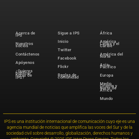
Acerca de
Sigue a IPS
África
IPS
Inicio
América
Nuestros
Latina y el
socios
Caribe
Twitter
Contáctenos
América del
Norte
Facebook
Apóyenos
Asia-
Flickr
Pacífico
¿Quieres
publicar
Reglas de
notas de
Europa
comunidad
IPS?
Medio
Oriente y
Norte de
África
Mundo
IPS es una institución internacional de comunicación cuyo eje es una
agencia mundial de noticias que amplifica las voces del Sur y de la
sociedad civil sobre desarrollo, globalización, derechos humanos y