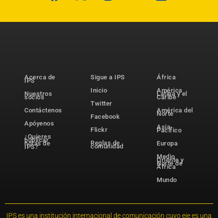
Acerca de
Sigue a IPS
África
IPS
Inicio
América
Nuestros
Latina y el
socios
Caribe
Twitter
Contáctenos
América del
Norte
Facebook
Apóyenos
Asia-
Flickr
Pacífico
¿Quieres
publicar
Reglas de
notas de
Europa
comunidad
IPS?
Medio
Oriente y
Norte de
África
Mundo
IPS es una institución internacional de comunicación cuyo eje es una