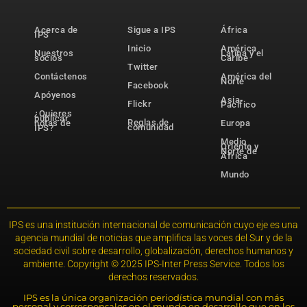
Acerca de
Sigue a IPS
África
IPS
Inicio
América
Nuestros
Latina y el
socios
Caribe
Twitter
Contáctenos
América del
Norte
Facebook
Apóyenos
Asia-
Flickr
Pacífico
¿Quieres
publicar
Reglas de
notas de
Europa
comunidad
IPS?
Medio
Oriente y
Norte de
África
Mundo
IPS es una institución internacional de comunicación cuyo eje es una
agencia mundial de noticias que amplifica las voces del Sur y de la
sociedad civil sobre desarrollo, globalización, derechos humanos y
ambiente. Copyright © 2025 IPS-Inter Press Service. Todos los
derechos reservados.
IPS es la única organización periodística mundial con más
personal y corresponsales en el mundo en desarrollo que en los