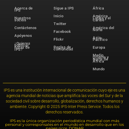
Acerca de
Sigue a IPS
África
IPS
Inicio
América
Nuestros
Latina y el
socios
Caribe
Twitter
Contáctenos
América del
Norte
Facebook
Apóyenos
Asia-
Flickr
Pacífico
¿Quieres
publicar
Reglas de
notas de
Europa
comunidad
IPS?
Medio
Oriente y
Norte de
África
Mundo
IPS es una institución internacional de comunicación cuyo eje es una
agencia mundial de noticias que amplifica las voces del Sur y de la
sociedad civil sobre desarrollo, globalización, derechos humanos y
ambiente. Copyright © 2025 IPS-Inter Press Service. Todos los
derechos reservados.
IPS es la única organización periodística mundial con más
personal y corresponsales en el mundo en desarrollo que en los
países ricos. DONAR