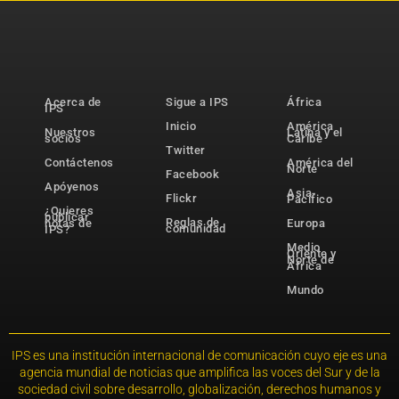
Acerca de
Sigue a IPS
África
IPS
Inicio
América
Nuestros
Latina y el
socios
Caribe
Twitter
Contáctenos
América del
Norte
Facebook
Apóyenos
Asia-
Flickr
Pacífico
¿Quieres
publicar
Reglas de
notas de
Europa
comunidad
IPS?
Medio
Oriente y
Norte de
África
Mundo
IPS es una institución internacional de comunicación cuyo eje es una
agencia mundial de noticias que amplifica las voces del Sur y de la
sociedad civil sobre desarrollo, globalización, derechos humanos y