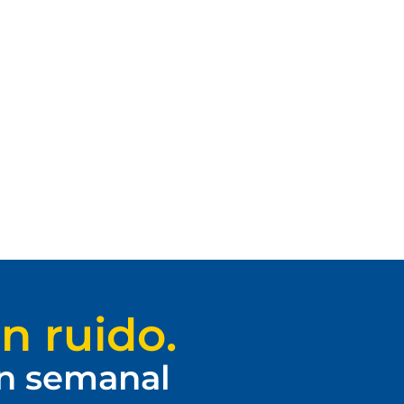
n ruido.
ín semanal