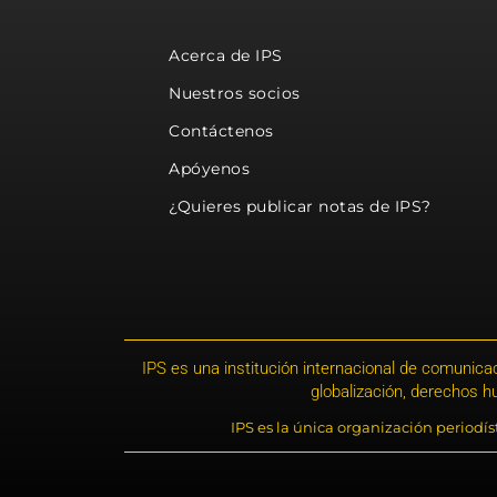
Acerca de IPS
Nuestros socios
Contáctenos
Apóyenos
¿Quieres publicar notas de IPS?
IPS es una institución internacional de comunicac
globalización, derechos 
IPS es la única organización periodí