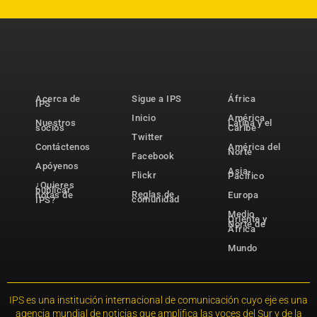
Acerca de
Sigue a IPS
África
IPS
Inicio
América
Nuestros
Latina y el
socios
Caribe
Twitter
Contáctenos
América del
Norte
Facebook
Apóyenos
Asia-
Flickr
Pacífico
¿Quieres
publicar
Reglas de
notas de
Europa
comunidad
IPS?
Medio
Oriente y
Norte de
África
Mundo
IPS es una institución internacional de comunicación cuyo eje es una
agencia mundial de noticias que amplifica las voces del Sur y de la