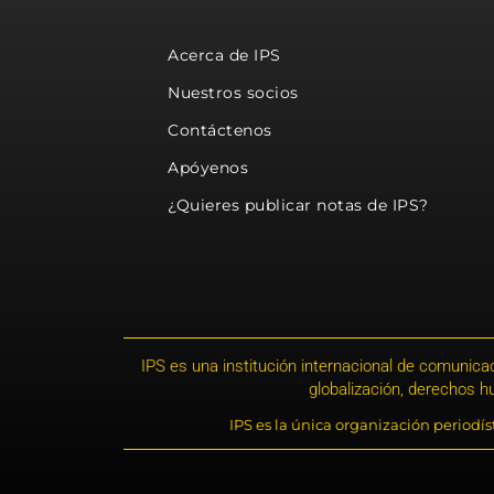
Acerca de IPS
Nuestros socios
Contáctenos
Apóyenos
¿Quieres publicar notas de IPS?
IPS es una institución internacional de comunicac
globalización, derechos 
IPS es la única organización periodí