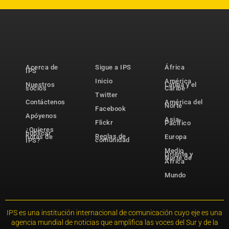
Acerca de
Sigue a IPS
África
IPS
Inicio
América
Nuestros
Latina y el
socios
Caribe
Twitter
Contáctenos
América del
Norte
Facebook
Apóyenos
Asia-
Flickr
Pacífico
¿Quieres
publicar
Reglas de
notas de
Europa
comunidad
IPS?
Medio
Oriente y
Norte de
África
Mundo
IPS es una institución internacional de comunicación cuyo eje es una
agencia mundial de noticias que amplifica las voces del Sur y de la