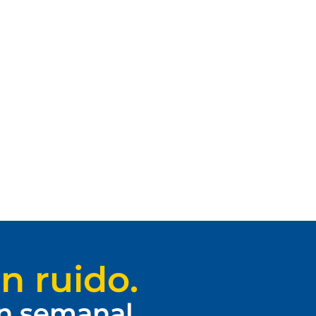
n ruido.
ín semanal