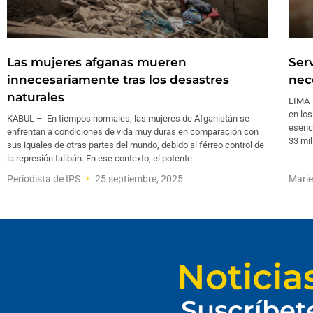
Las mujeres afganas mueren
Ser
innecesariamente tras los desastres
nec
naturales
LIMA –
en los
KABUL – En tiempos normales, las mujeres de Afganistán se
esenci
enfrentan a condiciones de vida muy duras en comparación con
33 mi
sus iguales de otras partes del mundo, debido al férreo control de
la represión talibán. En ese contexto, el potente
Periodista de IPS
25 septiembre, 2025
Marie
Noticia
Suscríbet