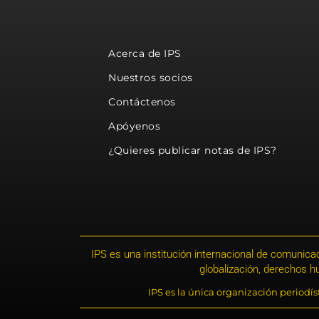
Acerca de IPS
Nuestros socios
Contáctenos
Apóyenos
¿Quieres publicar notas de IPS?
IPS es una institución internacional de comunicac
globalización, derechos 
IPS es la única organización periodí