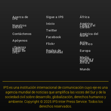
Acerca de
Sigue a IPS
África
IPS
Inicio
América
Nuestros
Latina y el
socios
Caribe
Twitter
Contáctenos
América del
Norte
Facebook
Apóyenos
Asia-
Flickr
Pacífico
¿Quieres
publicar
Reglas de
notas de
Europa
comunidad
IPS?
Medio
Oriente y
Norte de
África
Mundo
IPS es una institución internacional de comunicación cuyo eje es una
agencia mundial de noticias que amplifica las voces del Sur y de la
sociedad civil sobre desarrollo, globalización, derechos humanos y
ambiente. Copyright © 2025 IPS-Inter Press Service. Todos los
derechos reservados.