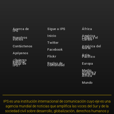
Acerca de
Sigue a IPS
África
IPS
Inicio
América
Nuestros
Latina y el
socios
Caribe
Twitter
Contáctenos
América del
Norte
Facebook
Apóyenos
Asia-
Flickr
Pacífico
¿Quieres
publicar
Reglas de
notas de
Europa
comunidad
IPS?
Medio
Oriente y
Norte de
África
Mundo
IPS es una institución internacional de comunicación cuyo eje es una
agencia mundial de noticias que amplifica las voces del Sur y de la
sociedad civil sobre desarrollo, globalización, derechos humanos y