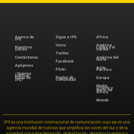
Acerca de
Sigue a IPS
África
IPS
Inicio
América
Nuestros
Latina y el
socios
Caribe
Twitter
Contáctenos
América del
Norte
Facebook
Apóyenos
Asia-
Flickr
Pacífico
¿Quieres
publicar
Reglas de
notas de
Europa
comunidad
IPS?
Medio
Oriente y
Norte de
África
Mundo
IPS es una institución internacional de comunicación cuyo eje es una
agencia mundial de noticias que amplifica las voces del Sur y de la
sociedad civil sobre desarrollo, globalización, derechos humanos y