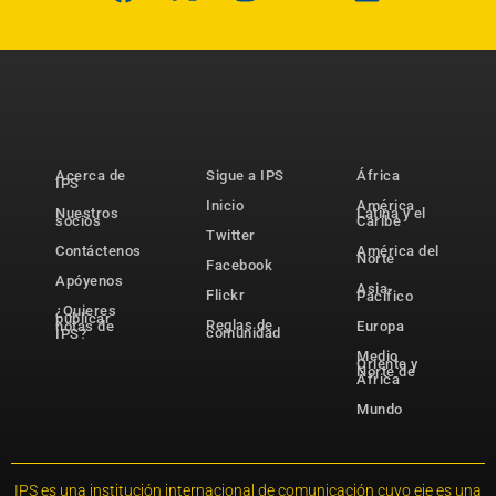
Acerca de
Sigue a IPS
África
IPS
Inicio
América
Nuestros
Latina y el
socios
Caribe
Twitter
Contáctenos
América del
Norte
Facebook
Apóyenos
Asia-
Flickr
Pacífico
¿Quieres
publicar
Reglas de
notas de
Europa
comunidad
IPS?
Medio
Oriente y
Norte de
África
Mundo
IPS es una institución internacional de comunicación cuyo eje es una