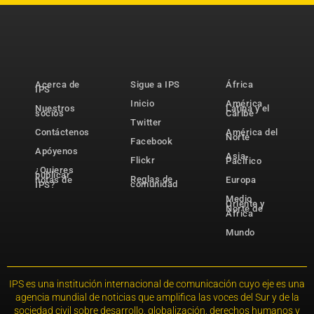
Acerca de
Sigue a IPS
África
IPS
Inicio
América
Nuestros
Latina y el
socios
Caribe
Twitter
Contáctenos
América del
Norte
Facebook
Apóyenos
Asia-
Flickr
Pacífico
¿Quieres
publicar
Reglas de
notas de
Europa
comunidad
IPS?
Medio
Oriente y
Norte de
África
Mundo
IPS es una institución internacional de comunicación cuyo eje es una
agencia mundial de noticias que amplifica las voces del Sur y de la
sociedad civil sobre desarrollo, globalización, derechos humanos y