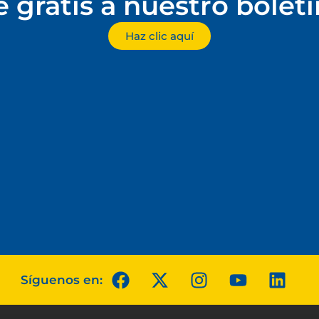
e gratis a nuestro bolet
Haz clic aquí
Síguenos en: