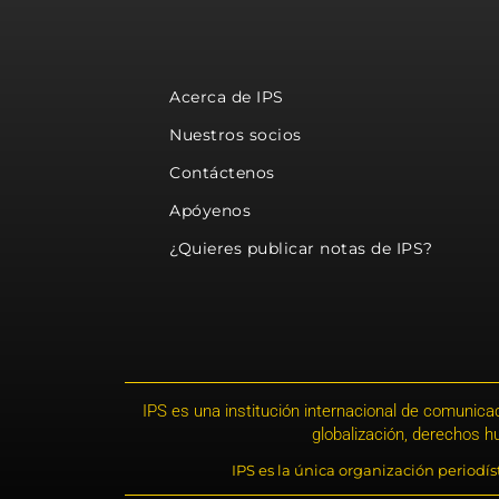
Acerca de IPS
Nuestros socios
Contáctenos
Apóyenos
¿Quieres publicar notas de IPS?
IPS es una institución internacional de comunicac
globalización, derechos 
IPS es la única organización periodí