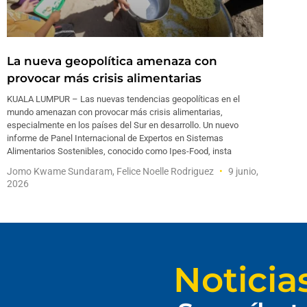
La nueva geopolítica amenaza con
provocar más crisis alimentarias
KUALA LUMPUR – Las nuevas tendencias geopolíticas en el
mundo amenazan con provocar más crisis alimentarias,
especialmente en los países del Sur en desarrollo. Un nuevo
informe de Panel Internacional de Expertos en Sistemas
Alimentarios Sostenibles, conocido como Ipes-Food, insta
Jomo Kwame Sundaram, Felice Noelle Rodriguez
9 junio,
2026
Noticia