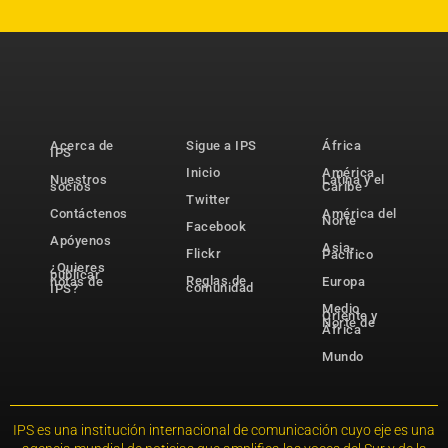
Acerca de
Sigue a IPS
África
IPS
Inicio
América
Nuestros
Latina y el
socios
Caribe
Twitter
Contáctenos
América del
Norte
Facebook
Apóyenos
Asia-
Flickr
Pacífico
¿Quieres
publicar
Reglas de
notas de
Europa
comunidad
IPS?
Medio
Oriente y
Norte de
África
Mundo
IPS es una institución internacional de comunicación cuyo eje es una