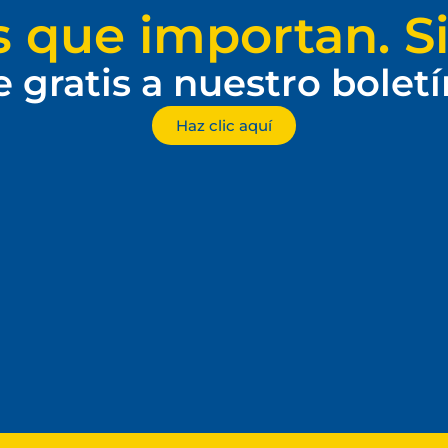
s que importan. Si
e gratis a nuestro bolet
Haz clic aquí