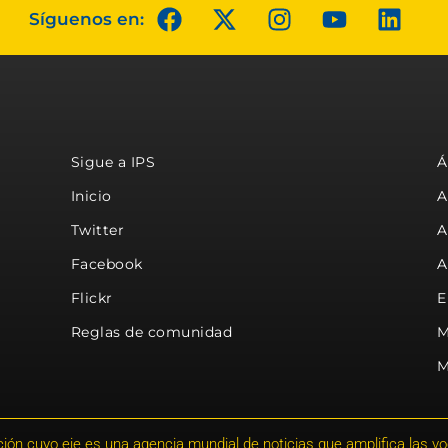
Síguenos en:
Sigue a IPS
Á
Inicio
A
Twitter
A
Facebook
A
Flickr
E
Reglas de comunidad
M
M
ión cuyo eje es una agencia mundial de noticias que amplifica las voce