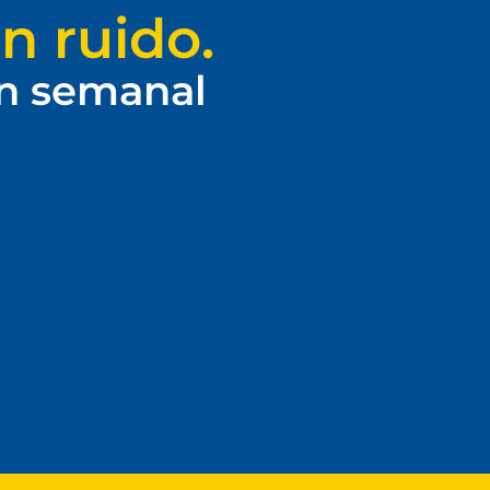
n ruido.
ín semanal