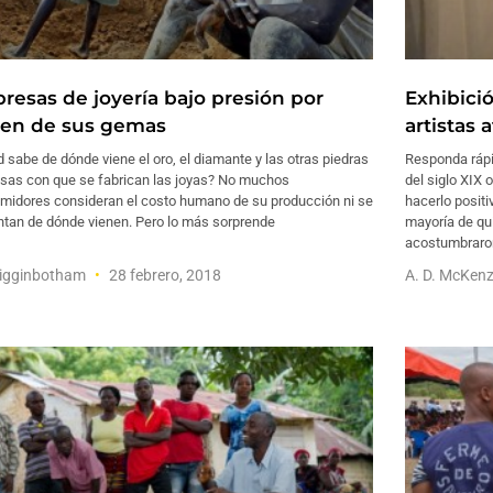
resas de joyería bajo presión por
Exhibici
gen de sus gemas
artistas 
 sabe de dónde viene el oro, el diamante y las otras piedras
Responda rápi
osas con que se fabrican las joyas? No muchos
del siglo XIX 
midores consideran el costo humano de su producción ni se
hacerlo posit
ntan de dónde vienen. Pero lo más sorprende
mayoría de qu
acostumbraron
Higginbotham
28 febrero, 2018
A. D. McKen