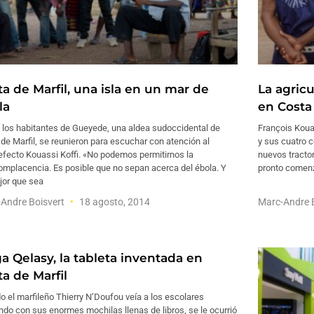
ta de Marfil, una isla en un mar de
La agric
la
en Costa 
 los habitantes de Gueyede, una aldea sudoccidental de
François Koua
de Marfil, se reunieron para escuchar con atención al
y sus cuatro 
efecto Kouassi Koffi. «No podemos permitirnos la
nuevos tracto
omplacencia. Es posible que no sepan acerca del ébola. Y
pronto comenz
jor que sea
Andre Boisvert
18 agosto, 2014
Marc-Andre 
ga Qelasy, la tableta inventada en
a de Marfil
 el marfileño Thierry N’Doufou veía a los escolares
ndo con sus enormes mochilas llenas de libros, se le ocurrió