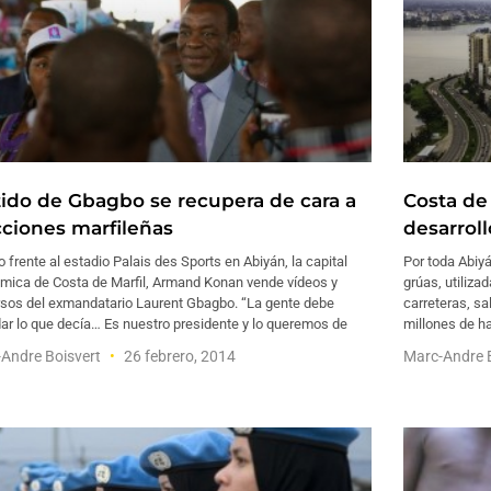
tido de Gbagbo se recupera de cara a
Costa de 
cciones marfileñas
desarroll
 frente al estadio Palais des Sports en Abiyán, la capital
Por toda Abiyá
mica de Costa de Marfil, Armand Konan vende vídeos y
grúas, utiliza
rsos del exmandatario Laurent Gbagbo. “La gente debe
carreteras, sa
ar lo que decía… Es nuestro presidente y lo queremos de
millones de ha
Andre Boisvert
26 febrero, 2014
Marc-Andre 