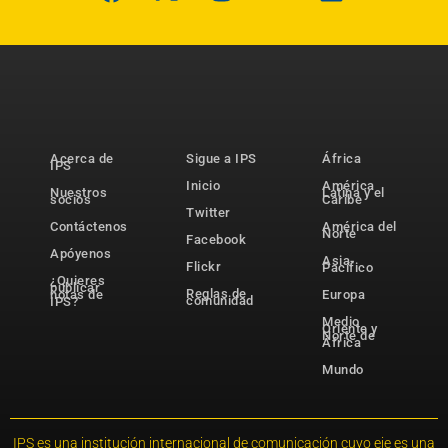
Acerca de
Sigue a IPS
África
IPS
Inicio
América
Nuestros
Latina y el
socios
Caribe
Twitter
Contáctenos
América del
Norte
Facebook
Apóyenos
Asia-
Flickr
Pacífico
¿Quieres
publicar
Reglas de
notas de
Europa
comunidad
IPS?
Medio
Oriente y
Norte de
África
Mundo
IPS es una institución internacional de comunicación cuyo eje es una