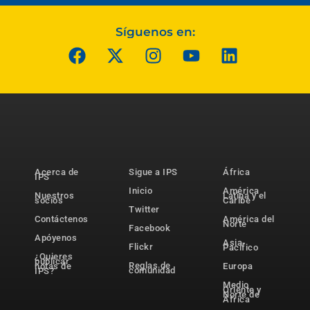
Síguenos en:
Acerca de
Sigue a IPS
África
IPS
Inicio
América
Nuestros
Latina y el
socios
Caribe
Twitter
Contáctenos
América del
Norte
Facebook
Apóyenos
Asia-
Flickr
Pacífico
¿Quieres
publicar
Reglas de
notas de
Europa
comunidad
IPS?
Medio
Oriente y
Norte de
África