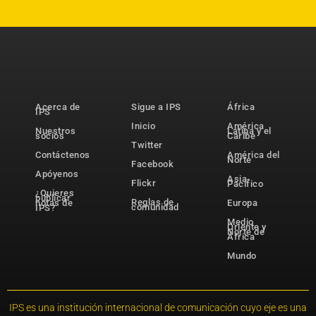
Acerca de
Sigue a IPS
África
IPS
Inicio
América
Nuestros
Latina y el
socios
Caribe
Twitter
Contáctenos
América del
Norte
Facebook
Apóyenos
Asia-
Flickr
Pacífico
¿Quieres
publicar
Reglas de
notas de
Europa
comunidad
IPS?
Medio
Oriente y
Norte de
África
Mundo
IPS es una institución internacional de comunicación cuyo eje es una