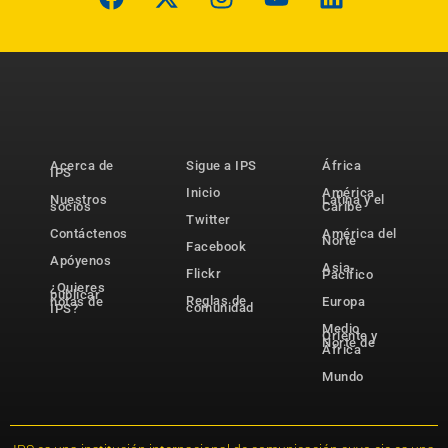
Acerca de
Sigue a IPS
África
IPS
Inicio
América
Nuestros
Latina y el
socios
Caribe
Twitter
Contáctenos
América del
Norte
Facebook
Apóyenos
Asia-
Flickr
Pacífico
¿Quieres
publicar
Reglas de
notas de
Europa
comunidad
IPS?
Medio
Oriente y
Norte de
África
Mundo