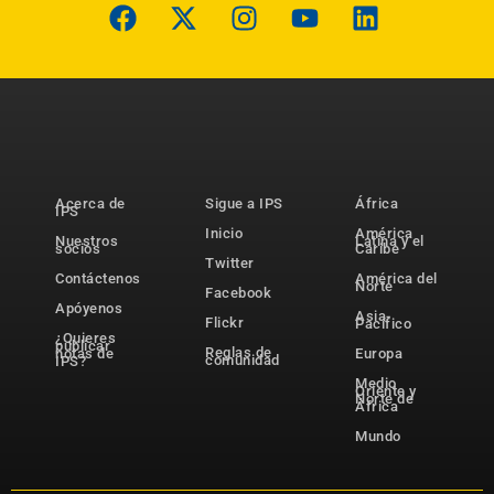
Acerca de
Sigue a IPS
África
IPS
Inicio
América
Nuestros
Latina y el
socios
Caribe
Twitter
Contáctenos
América del
Norte
Facebook
Apóyenos
Asia-
Flickr
Pacífico
¿Quieres
publicar
Reglas de
notas de
Europa
comunidad
IPS?
Medio
Oriente y
Norte de
África
Mundo