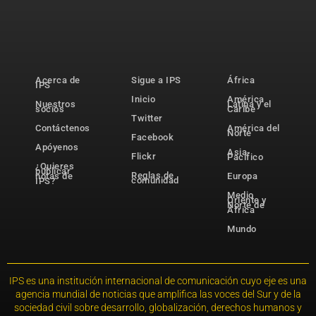
Acerca de
Sigue a IPS
África
IPS
Inicio
América
Nuestros
Latina y el
socios
Caribe
Twitter
Contáctenos
América del
Norte
Facebook
Apóyenos
Asia-
Flickr
Pacífico
¿Quieres
publicar
Reglas de
notas de
Europa
comunidad
IPS?
Medio
Oriente y
Norte de
África
Mundo
IPS es una institución internacional de comunicación cuyo eje es una
agencia mundial de noticias que amplifica las voces del Sur y de la
sociedad civil sobre desarrollo, globalización, derechos humanos y