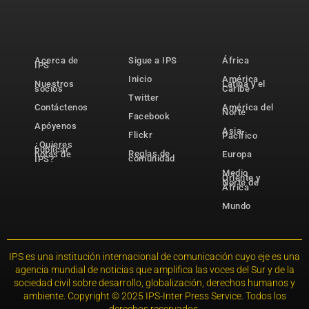
Acerca de
Sigue a IPS
África
IPS
Inicio
América
Nuestros
Latina y el
socios
Caribe
Twitter
Contáctenos
América del
Norte
Facebook
Apóyenos
Asia-
Flickr
Pacífico
¿Quieres
publicar
Reglas de
notas de
Europa
comunidad
IPS?
Medio
Oriente y
Norte de
África
Mundo
IPS es una institución internacional de comunicación cuyo eje es una
agencia mundial de noticias que amplifica las voces del Sur y de la
sociedad civil sobre desarrollo, globalización, derechos humanos y
ambiente. Copyright © 2025 IPS-Inter Press Service. Todos los