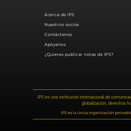
Acerca de IPS
Nuestros socios
Contáctenos
Apóyenos
¿Quieres publicar notas de IPS?
IPS es una institución internacional de comunicac
globalización, derechos 
IPS es la única organización periodí