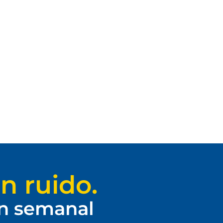
n ruido.
ín semanal