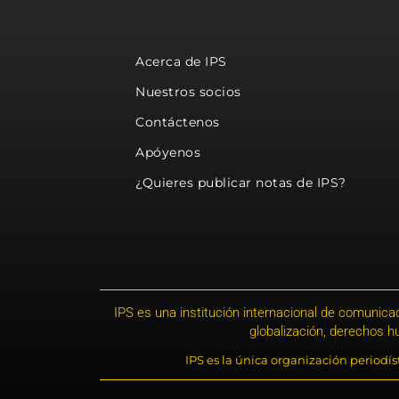
Acerca de IPS
Nuestros socios
Contáctenos
Apóyenos
¿Quieres publicar notas de IPS?
IPS es una institución internacional de comunicac
globalización, derechos 
IPS es la única organización periodí