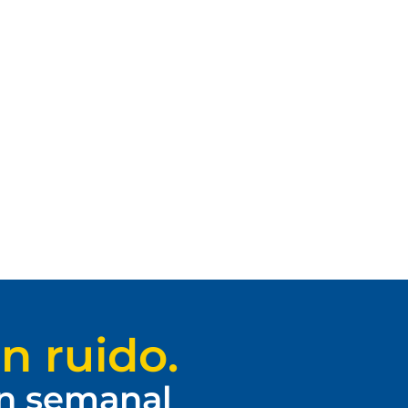
n ruido.
ín semanal