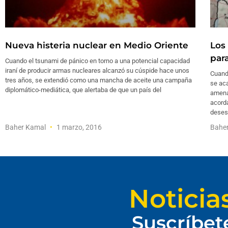
Nueva histeria nuclear en Medio Oriente
Los 
para
Cuando el tsunami de pánico en torno a una potencial capacidad
iraní de producir armas nucleares alcanzó su cúspide hace unos
Cuando
tres años, se extendió como una mancha de aceite una campaña
se ac
diplomático-mediática, que alertaba de que un país del
amenaz
acorda
deses
Baher Kamal
1 marzo, 2016
Bahe
Noticia
Suscríbet