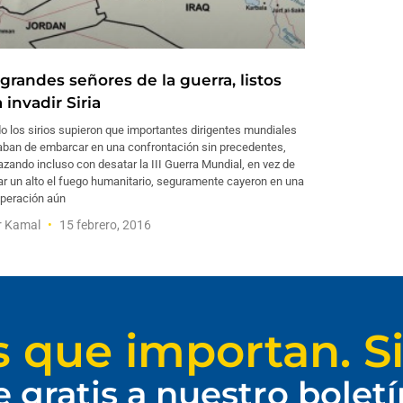
grandes señores de la guerra, listos
 invadir Siria
 los sirios supieron que importantes dirigentes mundiales
aban de embarcar en una confrontación sin precedentes,
ando incluso con desatar la III Guerra Mundial, en vez de
r un alto el fuego humanitario, seguramente cayeron en una
peración aún
r Kamal
15 febrero, 2016
s que importan. Si
e gratis a nuestro bolet