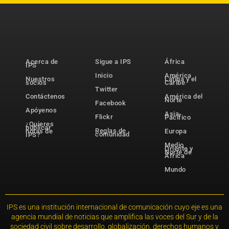
Acerca de
Sigue a IPS
África
IPS
Inicio
América
Nuestros
Latina y el
socios
Caribe
Twitter
Contáctenos
América del
Norte
Facebook
Apóyenos
Asia-
Flickr
Pacífico
¿Quieres
publicar
Reglas de
notas de
Europa
comunidad
IPS?
Medio
Oriente y
Norte de
África
Mundo
IPS es una institución internacional de comunicación cuyo eje es una
agencia mundial de noticias que amplifica las voces del Sur y de la
sociedad civil sobre desarrollo, globalización, derechos humanos y