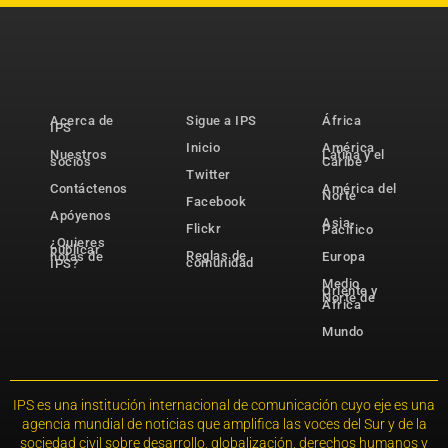
Acerca de
Sigue a IPS
África
IPS
Inicio
América
Nuestros
Latina y el
socios
Caribe
Twitter
Contáctenos
América del
Norte
Facebook
Apóyenos
Asia-
Flickr
Pacífico
¿Quieres
publicar
Reglas de
notas de
Europa
comunidad
IPS?
Medio
Oriente y
Norte de
África
Mundo
IPS es una institución internacional de comunicación cuyo eje es una
agencia mundial de noticias que amplifica las voces del Sur y de la
sociedad civil sobre desarrollo, globalización, derechos humanos y