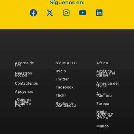
Síguenos en:
Acerca de
Sigue a IPS
África
IPS
Inicio
América
Nuestros
Latina y el
socios
Caribe
Twitter
Contáctenos
América del
Norte
Facebook
Apóyenos
Asia-
Flickr
Pacífico
¿Quieres
publicar
Reglas de
notas de
Europa
comunidad
IPS?
Medio
Oriente y
Norte de
África
Mundo