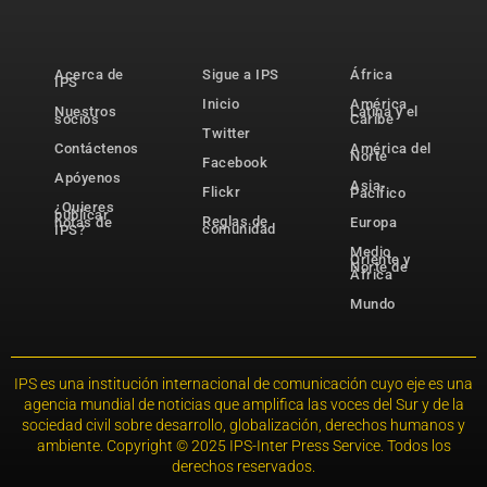
Acerca de
Sigue a IPS
África
IPS
Inicio
América
Nuestros
Latina y el
socios
Caribe
Twitter
Contáctenos
América del
Norte
Facebook
Apóyenos
Asia-
Flickr
Pacífico
¿Quieres
publicar
Reglas de
notas de
Europa
comunidad
IPS?
Medio
Oriente y
Norte de
África
Mundo
IPS es una institución internacional de comunicación cuyo eje es una
agencia mundial de noticias que amplifica las voces del Sur y de la
sociedad civil sobre desarrollo, globalización, derechos humanos y
ambiente. Copyright © 2025 IPS-Inter Press Service. Todos los
derechos reservados.