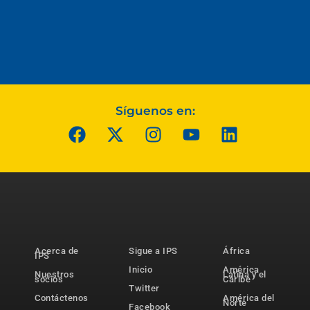
Síguenos en:
Acerca de
Sigue a IPS
África
IPS
Inicio
América
Nuestros
Latina y el
socios
Caribe
Twitter
Contáctenos
América del
Norte
Facebook