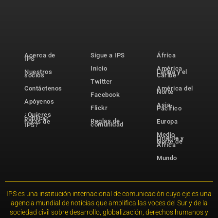
Acerca de
Sigue a IPS
África
IPS
Inicio
América
Nuestros
Latina y el
socios
Caribe
Twitter
Contáctenos
América del
Norte
Facebook
Apóyenos
Asia-
Flickr
Pacífico
¿Quieres
publicar
Reglas de
notas de
Europa
comunidad
IPS?
Medio
Oriente y
Norte de
África
Mundo
IPS es una institución internacional de comunicación cuyo eje es una
agencia mundial de noticias que amplifica las voces del Sur y de la
sociedad civil sobre desarrollo, globalización, derechos humanos y