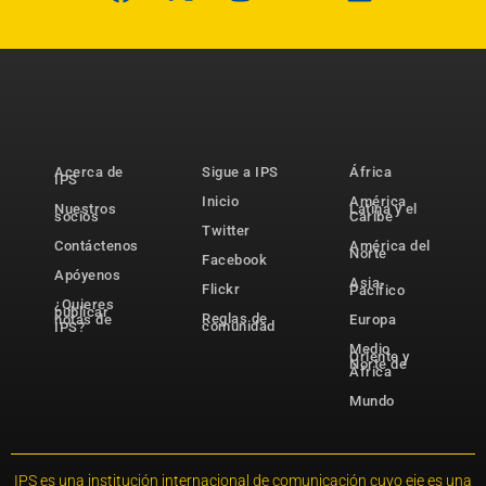
Acerca de
Sigue a IPS
África
IPS
Inicio
América
Nuestros
Latina y el
socios
Caribe
Twitter
Contáctenos
América del
Norte
Facebook
Apóyenos
Asia-
Flickr
Pacífico
¿Quieres
publicar
Reglas de
notas de
Europa
comunidad
IPS?
Medio
Oriente y
Norte de
África
Mundo
IPS es una institución internacional de comunicación cuyo eje es una