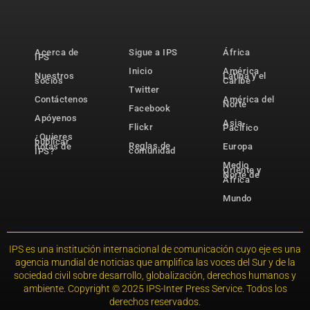
Acerca de
Sigue a IPS
África
IPS
Inicio
América
Nuestros
Latina y el
socios
Caribe
Twitter
Contáctenos
América del
Norte
Facebook
Apóyenos
Asia-
Flickr
Pacífico
¿Quieres
publicar
Reglas de
notas de
Europa
comunidad
IPS?
Medio
Oriente y
Norte de
África
Mundo
IPS es una institución internacional de comunicación cuyo eje es una
agencia mundial de noticias que amplifica las voces del Sur y de la
sociedad civil sobre desarrollo, globalización, derechos humanos y
ambiente. Copyright © 2025 IPS-Inter Press Service. Todos los
derechos reservados.