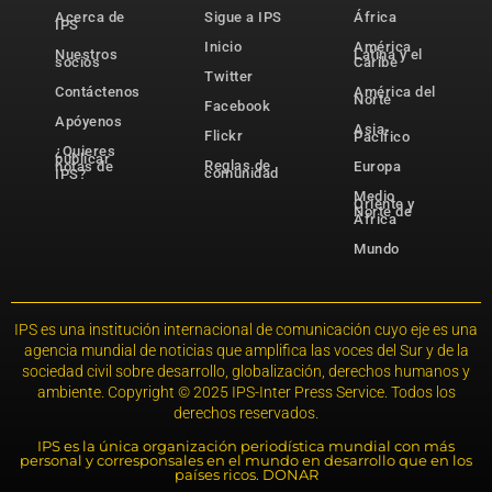
Acerca de
Sigue a IPS
África
IPS
Inicio
América
Nuestros
Latina y el
socios
Caribe
Twitter
Contáctenos
América del
Norte
Facebook
Apóyenos
Asia-
Flickr
Pacífico
¿Quieres
publicar
Reglas de
notas de
Europa
comunidad
IPS?
Medio
Oriente y
Norte de
África
Mundo
IPS es una institución internacional de comunicación cuyo eje es una
agencia mundial de noticias que amplifica las voces del Sur y de la
sociedad civil sobre desarrollo, globalización, derechos humanos y
ambiente. Copyright © 2025 IPS-Inter Press Service. Todos los
derechos reservados.
IPS es la única organización periodística mundial con más
personal y corresponsales en el mundo en desarrollo que en los
países ricos. DONAR