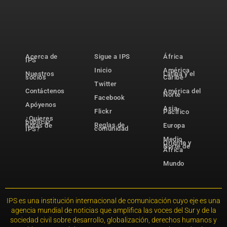
Acerca de
Sigue a IPS
África
IPS
Inicio
América
Nuestros
Latina y el
socios
Caribe
Twitter
Contáctenos
América del
Norte
Facebook
Apóyenos
Asia-
Flickr
Pacífico
¿Quieres
publicar
Reglas de
notas de
Europa
comunidad
IPS?
Medio
Oriente y
Norte de
África
Mundo
IPS es una institución internacional de comunicación cuyo eje es una
agencia mundial de noticias que amplifica las voces del Sur y de la
sociedad civil sobre desarrollo, globalización, derechos humanos y