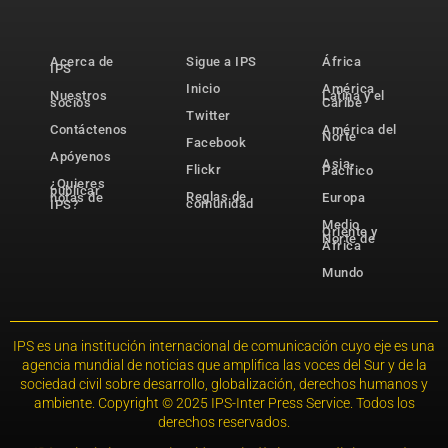
Acerca de
Sigue a IPS
África
IPS
Inicio
América
Nuestros
Latina y el
socios
Caribe
Twitter
Contáctenos
América del
Norte
Facebook
Apóyenos
Asia-
Flickr
Pacífico
¿Quieres
publicar
Reglas de
notas de
Europa
comunidad
IPS?
Medio
Oriente y
Norte de
África
Mundo
IPS es una institución internacional de comunicación cuyo eje es una
agencia mundial de noticias que amplifica las voces del Sur y de la
sociedad civil sobre desarrollo, globalización, derechos humanos y
ambiente. Copyright © 2025 IPS-Inter Press Service. Todos los
derechos reservados.